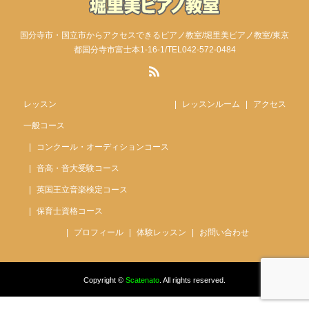
国分寺市・国立市からアクセスできるピアノ教室/堀里美ピアノ教室/東京
都国分寺市富士本1-16-1/TEL042-572-0484
レッスン
レッスンルーム
アクセス
一般コース
コンクール・オーディションコース
音高・音大受験コース
英国王立音楽検定コース
保育士資格コース
プロフィール
体験レッスン
お問い合わせ
Copyright ©
Scatenato
. All rights reserved.
レッスンコース
アクセス
電話
体験レッスン